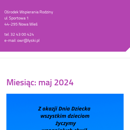
Ośrodek Wspierania Rodziny
ul. Sportowa 1
44-295 Nowa Wieś
tel. 32 43 00 424
e-mail: owr@lyski.pl
Miesiąc: maj 2024