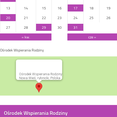
13
14
15
16
17
18
19
20
21
22
23
24
25
26
27
28
29
30
31
« kw.
cze »
Ośrodek Wspierania Rodziny
Ośrodek Wspierania Rodziny
Nowa Wieś, rybnicki, Polska
Ośrodek Wspierania Rodziny