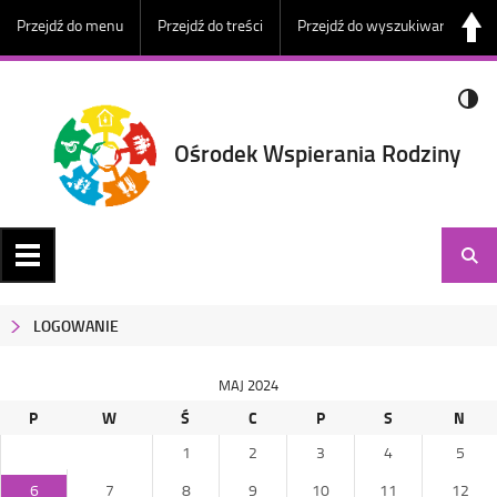
Przejdź do menu
Przejdź do treści
Przejdź do wyszukiwarki
Ośrodek Wspierania Rodziny
LOGOWANIE
MAJ 2024
P
W
Ś
C
P
S
N
1
2
3
4
5
6
7
8
9
10
11
12