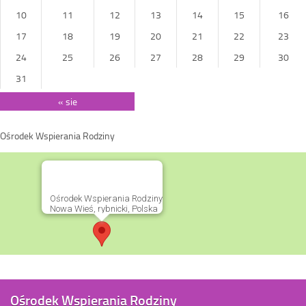
10
11
12
13
14
15
16
17
18
19
20
21
22
23
24
25
26
27
28
29
30
31
« sie
Ośrodek Wspierania Rodziny
Ośrodek Wspierania Rodziny
Nowa Wieś, rybnicki, Polska
Ośrodek Wspierania Rodziny