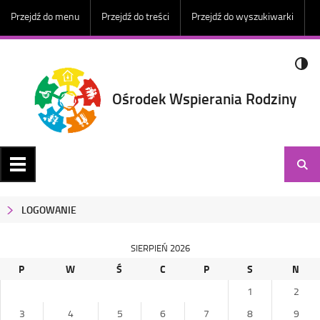
Przejdź do menu
Przejdź do treści
Przejdź do wyszukiwarki
Ośrodek Wspierania Rodziny
LOGOWANIE
SIERPIEŃ 2026
P
W
Ś
C
P
S
N
1
2
3
4
5
6
7
8
9