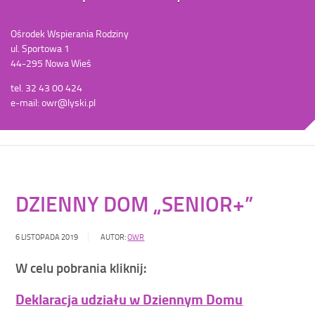
Ośrodek Wspierania Rodziny
ul. Sportowa 1
44-295 Nowa Wieś
tel. 32 43 00 424
e-mail: owr@lyski.pl
DZIENNY DOM „SENIOR+”
6 LISTOPADA 2019
AUTOR:
OWR
W celu pobrania kliknij:
Deklaracja udziału w Dziennym Domu