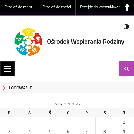
Przejdź do menu
Przejdź do treści
Przejdź do wyszukiwarki
Ośrodek Wspierania Rodziny
LOGOWANIE
SIERPIEŃ 2026
P
W
Ś
C
P
S
N
1
2
3
4
5
6
7
8
9