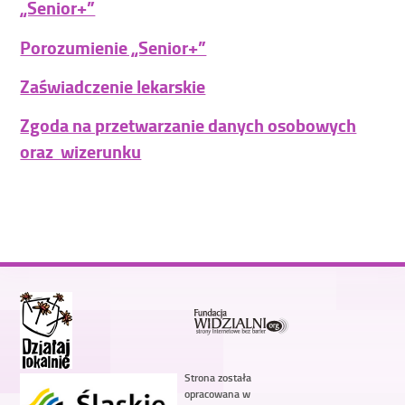
„Senior+”
Porozumienie „Senior+”
Zaświadczenie lekarskie
Zgoda na przetwarzanie danych osobowych
oraz wizerunku
Strona została
opracowana w