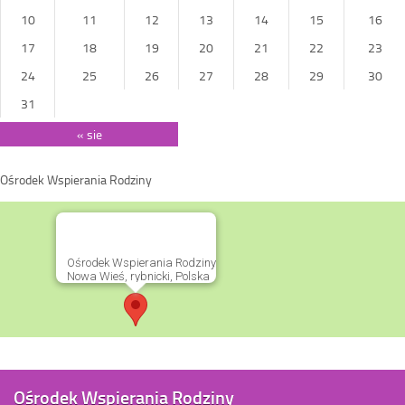
10
11
12
13
14
15
16
17
18
19
20
21
22
23
24
25
26
27
28
29
30
31
« sie
Ośrodek Wspierania Rodziny
Ośrodek Wspierania Rodziny
Nowa Wieś, rybnicki, Polska
Ośrodek Wspierania Rodziny