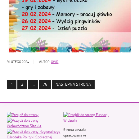
9 LUTEGO 2024
AUTOR:
OWR
1
2
…
76
NASTEPNA STRONA
Strona została
opracowana w