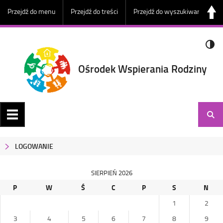
Przejdź do menu
Przejdź do treści
Przejdź do wyszukiwarki
Ośrodek Wspierania Rodziny
LOGOWANIE
SIERPIEŃ 2026
P
W
Ś
C
P
S
N
1
2
3
4
5
6
7
8
9