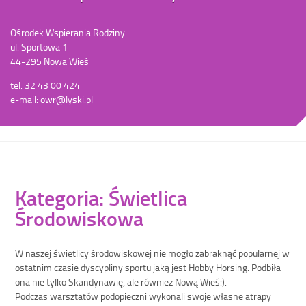
Ośrodek Wspierania Rodziny
ul. Sportowa 1
44-295 Nowa Wieś
tel. 32 43 00 424
e-mail: owr@lyski.pl
Kategoria: Świetlica
Środowiskowa
W naszej świetlicy środowiskowej nie mogło zabraknąć popularnej w
ostatnim czasie dyscypliny sportu jaką jest Hobby Horsing. Podbiła
ona nie tylko Skandynawię, ale również Nową Wieś:).
Podczas warsztatów podopieczni wykonali swoje własne atrapy