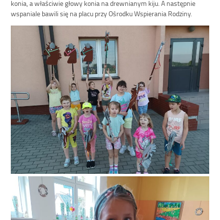
konia, a właściwie głowy konia na drewnianym kiju. A następnie
wspaniale bawili się na placu przy Ośrodku Wspierania Rodziny.