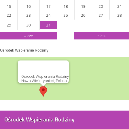
15
16
17
18
19
20
21
22
23
24
25
26
27
28
29
30
31
« cze
sie »
Ośrodek Wspierania Rodziny
Ośrodek Wspierania Rodziny
Nowa Wieś, rybnicki, Polska
Ośrodek Wspierania Rodziny