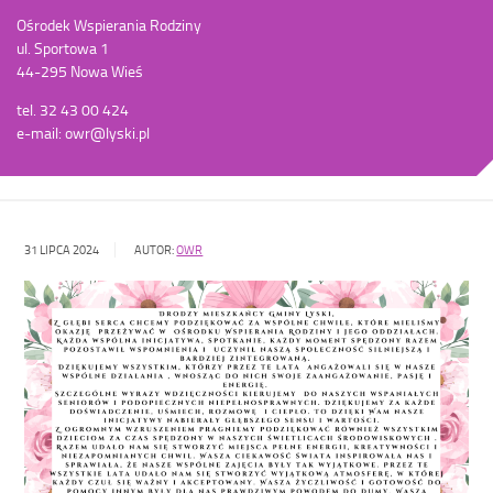
Ośrodek Wspierania Rodziny
ul. Sportowa 1
44-295 Nowa Wieś
tel. 32 43 00 424
e-mail: owr@lyski.pl
31 LIPCA 2024
AUTOR:
OWR